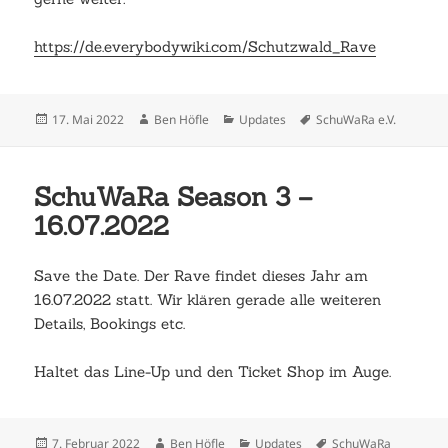
https://de.everybodywiki.com/Schutzwald_Rave
Veröffentlicht
Autor
Kategorien
Schlagwörter
17. Mai 2022
Ben Höfle
Updates
SchuWaRa e.V.
am
SchuWaRa Season 3 –
16.07.2022
Save the Date. Der Rave findet dieses Jahr am
16.07.2022 statt. Wir klären gerade alle weiteren
Details, Bookings etc.
Haltet das Line-Up und den Ticket Shop im Auge.
Veröffentlicht
Autor
Kategorien
Schlagwörter
7. Februar 2022
Ben Höfle
Updates
SchuWaRa