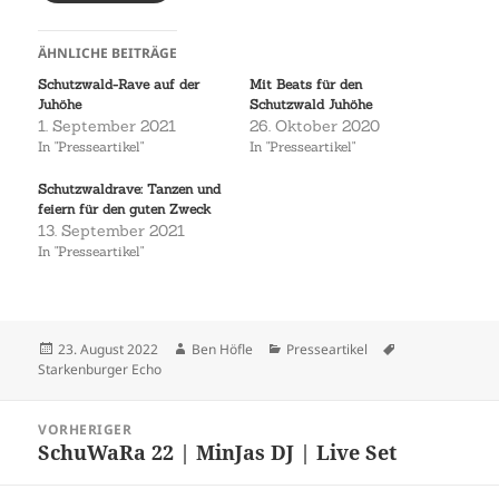
ÄHNLICHE BEITRÄGE
Schutzwald-Rave auf der
Mit Beats für den
Juhöhe
Schutzwald Juhöhe
1. September 2021
26. Oktober 2020
In "Presseartikel"
In "Presseartikel"
Schutzwaldrave: Tanzen und
feiern für den guten Zweck
13. September 2021
In "Presseartikel"
Veröffentlicht
Autor
Kategorien
Schlagwörter
23. August 2022
Ben Höfle
Presseartikel
am
Starkenburger Echo
Beitragsnavigation
VORHERIGER
SchuWaRa 22 | MinJas DJ | Live Set
Vorheriger
Beitrag: