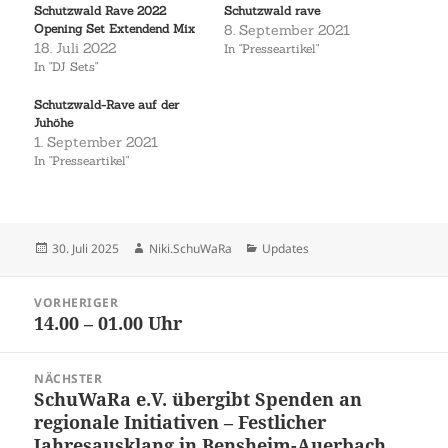
Schutzwald Rave 2022
Schutzwald rave
Bilder
Opening Set Extendend Mix
8. September 2021
18. Juli 2022
In "Presseartikel"
In "DJ Sets"
Schutzwald-Rave auf der
Juhöhe
1. September 2021
In "Presseartikel"
Veröffentlicht
Autor
Kategorien
30. Juli 2025
Niki.SchuWaRa
Updates
am
Beitragsnavigation
VORHERIGER
14.00 – 01.00 Uhr
Vorheriger
Beitrag:
NÄCHSTER
SchuWaRa e.V. übergibt Spenden an
Nächster
regionale Initiativen – Festlicher
Beitrag:
Jahresausklang in Bensheim-Auerbach