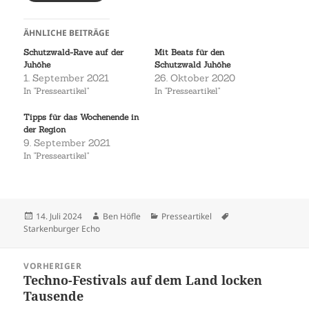
ÄHNLICHE BEITRÄGE
Schutzwald-Rave auf der
Mit Beats für den
Juhöhe
Schutzwald Juhöhe
1. September 2021
26. Oktober 2020
In "Presseartikel"
In "Presseartikel"
Tipps für das Wochenende in
der Region
9. September 2021
In "Presseartikel"
Veröffentlicht
Autor
Kategorien
Schlagwörter
14. Juli 2024
Ben Höfle
Presseartikel
am
Starkenburger Echo
Beitragsnavigation
VORHERIGER
Techno-Festivals auf dem Land locken
Vorheriger
Tausende
Beitrag: