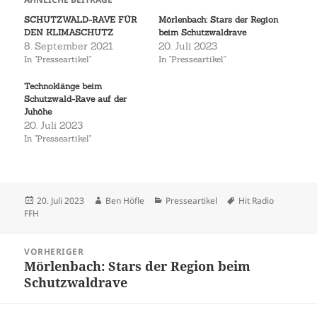
SCHUTZWALD-RAVE FÜR
Mörlenbach: Stars der Region
DEN KLIMASCHUTZ
beim Schutzwaldrave
8. September 2021
20. Juli 2023
In "Presseartikel"
In "Presseartikel"
Technoklänge beim
Schutzwald-Rave auf der
Juhöhe
20. Juli 2023
In "Presseartikel"
Veröffentlicht
Autor
Kategorien
Schlagwörter
20. Juli 2023
Ben Höfle
Presseartikel
Hit Radio
am
FFH
Beitragsnavigation
VORHERIGER
Mörlenbach: Stars der Region beim
Vorheriger
Schutzwaldrave
Beitrag: