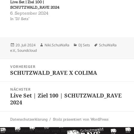
Live Set | Ziel 100 |
SCHUTZWALD_RAVE 2024
6. September 2024
In "DJ Sets"
Veröffentlicht
Autor
Kategorien
Schlagwörter
20. Juli 2024
Niki.SchuWaRa
DJ Sets
SchuWaRa
am
e.V.
,
Soundcloud
Beitragsnavigation
VORHERIGER
SCHUTZWALD_RAVE X COLIMA
Vorheriger
Beitrag:
NÄCHSTER
Live Set | Ziel 100 | SCHUTZWALD_RAVE
Nächster
2024
Beitrag:
Datenschutzerklärung
Stolz präsentiert von WordPress
Cookie Consent Banner von Real Cookie Banner