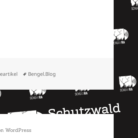
orien
Schlagwörter
eartikel
Bengel.Blog
von WordPress