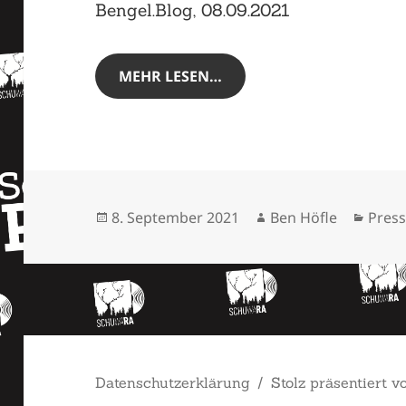
Bengel.Blog, 08.09.2021
MEHR LESEN…
Veröffentlicht
Autor
Kateg
8. September 2021
Ben Höfle
Press
am
Datenschutzerklärung
Stolz präsentiert 