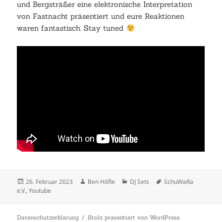
und Bergsträßer eine elektronische Interpretation
von Fastnacht präsentiert und eure Reaktionen
waren fantastisch. Stay tuned
Veröffentlicht
Autor
Kategorien
Schlagwörter
26. Februar 2023
Ben Höfle
DJ Sets
SchuWaRa
am
e.V.
,
Youtube
Datenschutzerklärung
Stolz präsentiert von WordPress